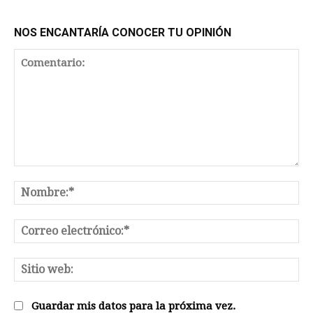
NOS ENCANTARÍA CONOCER TU OPINIÓN
Comentario:
No
Co
el
Sit
we
Guardar mis datos para la próxima vez.