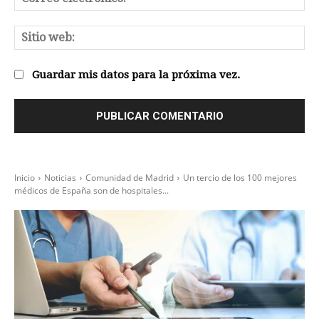
el
Sit
we
Guardar mis datos para la próxima vez.