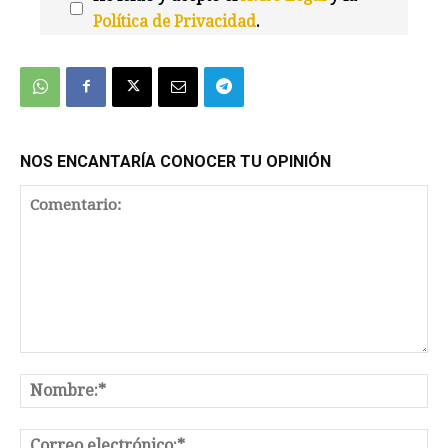
Política de Privacidad
.
We're
by
SendX
NOS ENCANTARÍA CONOCER TU OPINIÓN
Comentario:
No
Co