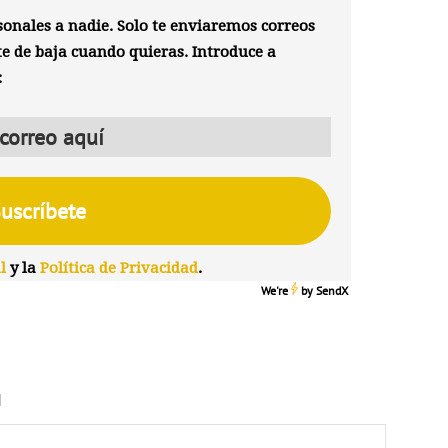
onales a nadie. Solo te enviaremos correos
te de baja cuando quieras. Introduce a
:
l
y la
Política de Privacidad
.
We're
by
SendX
N