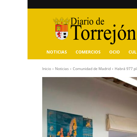
Diario
de
Torrejón
NOTICIAS
COMERCIOS
OCIO
CU
Inicio
Noticias
Comunidad de Madrid
Habrá 977 pl