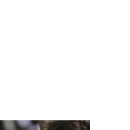
*
ico:*