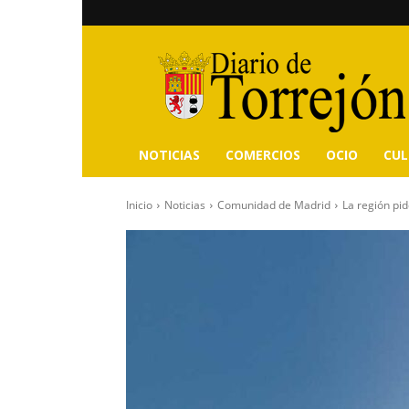
Diario
de
Torrejón
NOTICIAS
COMERCIOS
OCIO
CU
Inicio
Noticias
Comunidad de Madrid
La región pid