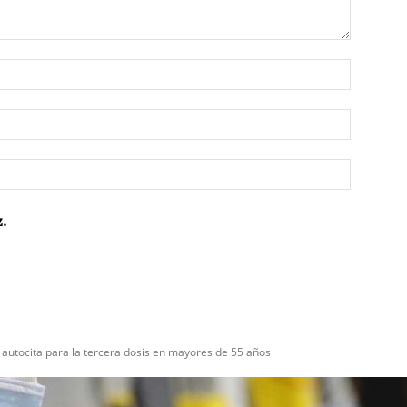
Nombre:
Correo
electrón
Sitio
web:
.