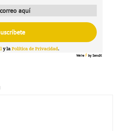
l
y la
Política de Privacidad
.
We're
by
SendX
N