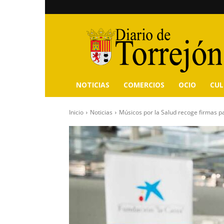
Diario
de
Torrejón
NOTICIAS
COMERCIOS
OCIO
CU
Inicio
Noticias
Músicos por la Salud recoge firmas par