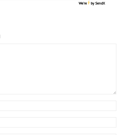
We're
by
SendX
N
Nombre:
Correo
electrón