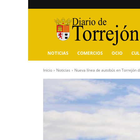
Diario
de
Torrejón
NOTICIAS
COMERCIOS
OCIO
CU
Inicio
Noticias
Nueva línea de autobús en Torrejón d