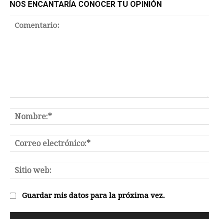
NOS ENCANTARÍA CONOCER TU OPINIÓN
Comentario:
No
Co
el
Sit
we
Guardar mis datos para la próxima vez.