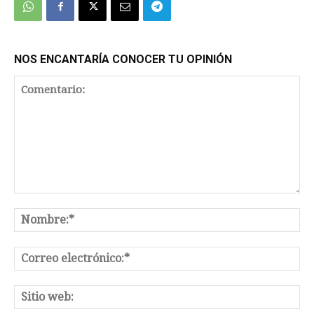
NOS ENCANTARÍA CONOCER TU OPINIÓN
Comentario:
No
Co
el
Sit
we