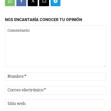
NOS ENCANTARÍA CONOCER TU OPINIÓN
Comentario:
No
Co
el
Sit
we