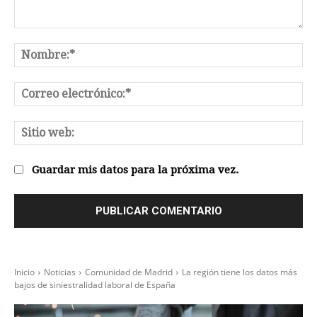
Comentario:
No
Co
el
Sit
we
Guardar mis datos para la próxima vez.