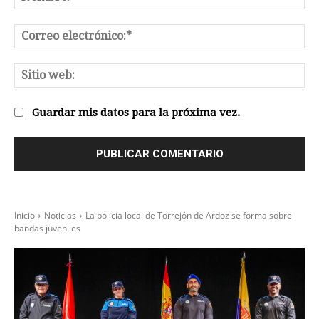
Co
el
Sit
we
Guardar mis datos para la próxima vez.