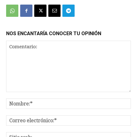
NOS ENCANTARÍA CONOCER TU OPINIÓN
Comentario:
No
Co
el
Sit