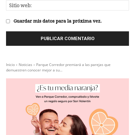
Sit
we
Guardar mis datos para la próxima vez.