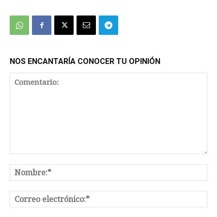
We're
by
SendX
NOS ENCANTARÍA CONOCER TU OPINIÓN
Comentario:
No
Co
el