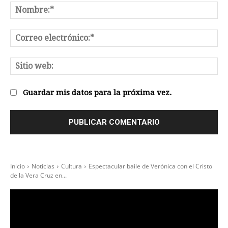
No
Co
el
Sit
we
Guardar mis datos para la próxima vez.